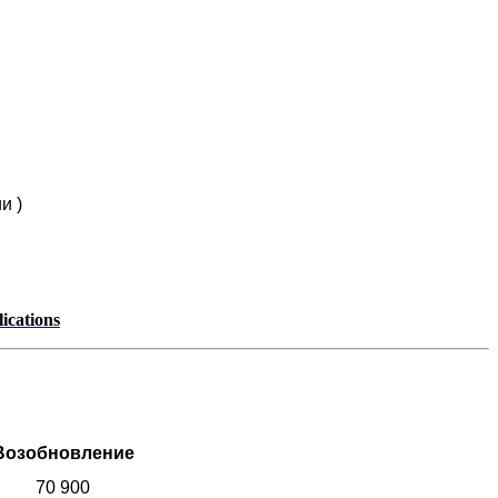
и )
lications
Возобновление
70 900