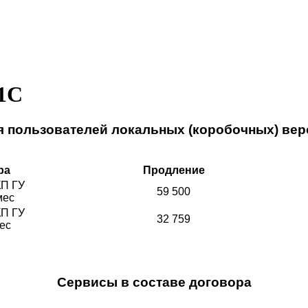
1С
я пользователей локальных (коробочных) вер
ра
Продление
КП ГУ
59 500
мес
КП ГУ
32 759
ес
Сервисы в составе договора