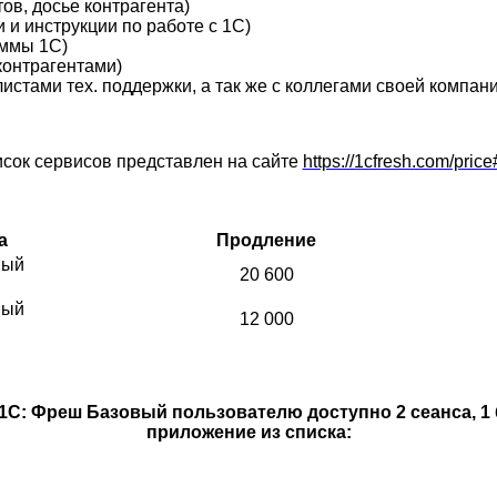
ов, досье контрагента)
 и инструкции по работе с 1С)
аммы 1С)
контрагентами)
истами тех. поддержки, а так же с коллегами своей компани
сок сервисов представлен на сайте
https://1cfresh.com/price
а
Продление
вый
20 600
вый
12 000
1С: Фреш Базовый пользователю доступно 2 сеанса, 1 
приложение из списка: