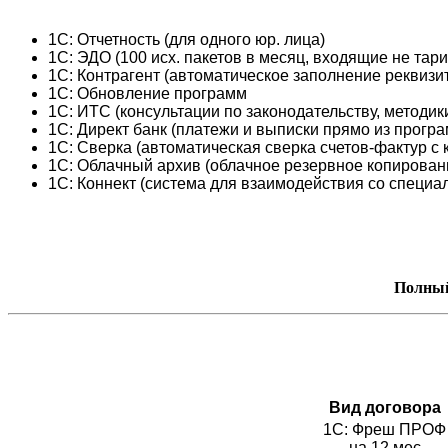
1С: Отчетность (для одного юр. лица)
1С: ЭДО (100 исх. пакетов в месяц, входящие не та
1С: Контрагент (автоматическое заполнение реквизит
1С: Обновление программ
1С: ИТС (консультации по законодательству, методики
1С: Директ банк (платежи и выписки прямо из прогр
1С: Сверка (автоматическая сверка счетов-фактур с 
1С: Облачный архив (облачное резервное копирован
1С: Коннект (система для взаимодействия со специал
Полный
Вид договора
1С: Фреш ПРОФ
на 12 мес