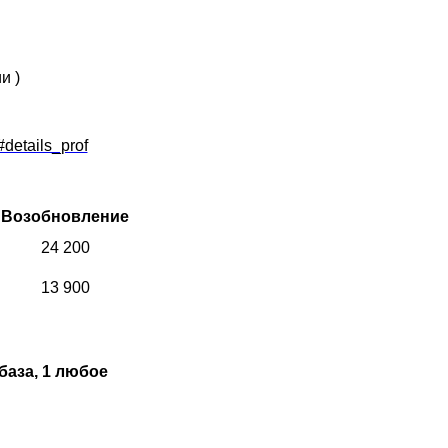
и )
#details_prof
Возобновление
24 200
13 900
база, 1 любое